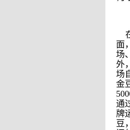
面
场
外
场
金
5
通
牌
豆