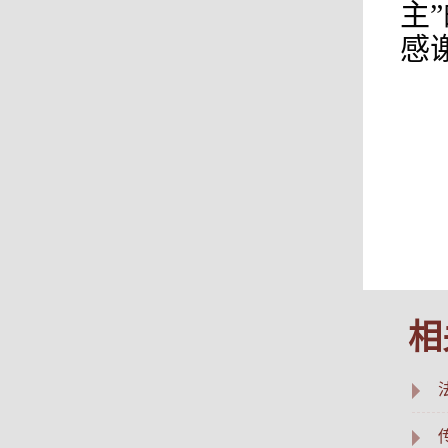
主
感
相