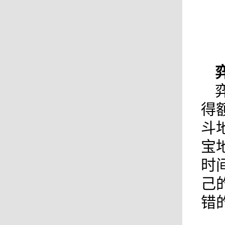
得
斗
宝
时
己
错